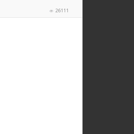
26111