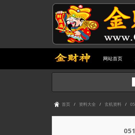
网站首页
首页
资料大全
玄机资料
0
0