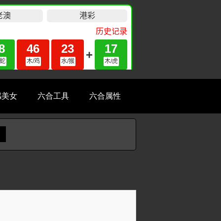
感美女
六合工具
六合属性