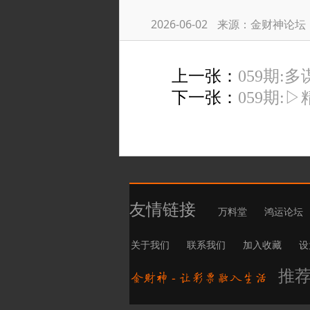
2026-06-02
来源：金财神论坛
上一张：
059期:
下一张：
059期:
友情链接
万料堂
鸿运论坛
关于我们
联系我们
加入收藏
设
推荐