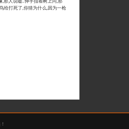
那人说嘘..伸手指着树上问,那
鸟给打死了,你猜为什么,因为一枪
供！