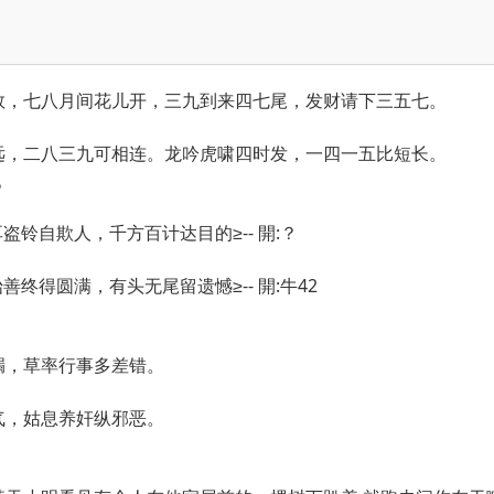
七数，七八月间花儿开，三九到来四七尾，发财请下三五七。
辞远，二八三九可相连。龙吟虎啸四时发，一四一五比短长。
。
盗铃自欺人，千方百计达目的≥-- 開:？
善终得圆满，有头无尾留遗憾≥-- 開:牛42
漏，草率行事多差错。
气，姑息养奸纵邪恶。