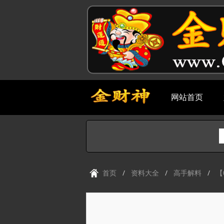
网站首页
首页
资料大全
高手解料
【