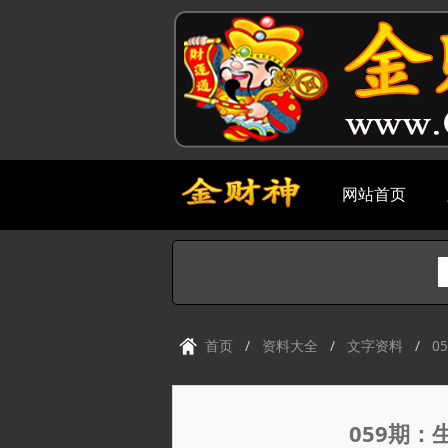
网站首页
首页
资料大全
文字资料
0
059期：