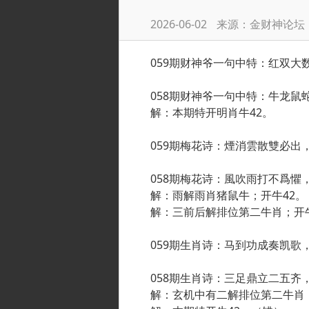
2026-06-02
来源：金财神论坛
059期财神爷一句中特：红双大
058期财神爷一句中特：牛龙鼠
解：本期特开明肖牛42。
059期梅花诗：煙消雲散雙必
058期梅花诗：風吹雨打不爲
解：雨解雨肖猪鼠牛；开牛42。
解：三前后解排位第二牛肖；开牛
059期生肖诗：马到功成奏凯
058期生肖诗：三足鼎立二五
解：玄机中有二解排位第二牛肖；