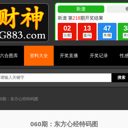
六合图库
资料大全
开奖直播
开奖记录
性
搜索
60期：东方心经特码图
060期：东方心经特码图