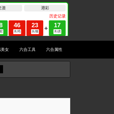
感美女
六合工具
六合属性