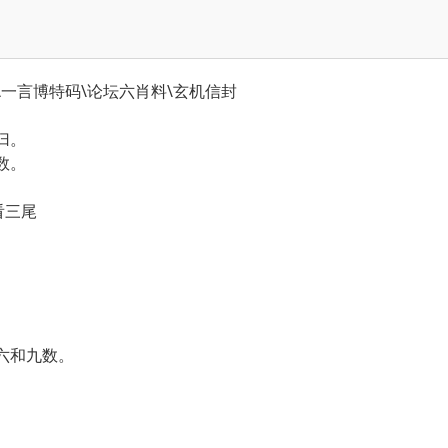
\一言博特码\论坛六肖料\玄机信封
归。
数。
看三尾
六和九数。