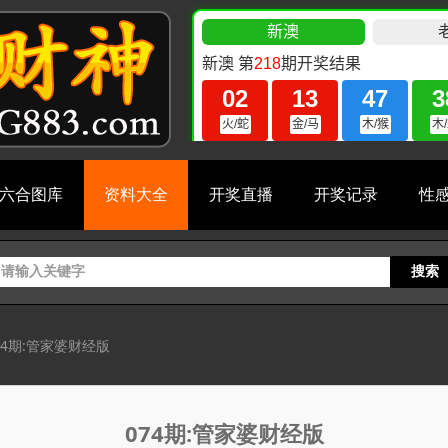
六合图库
资料大全
开奖直播
开奖记录
性
搜索
74期:管家婆财经版
074期:管家婆财经版