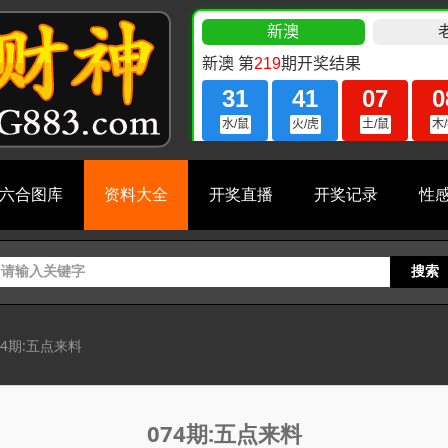
六合图库
资料大全
开奖直播
开奖记录
性
搜索
74期:五点来料
074期:五点来料